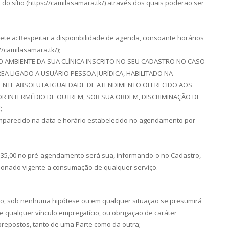
 do sítio (https://camilasamara.tk/) através dos quais poderão ser
te a: Respeitar a disponibilidade de agenda, consoante horários
//camilasamara.tk/);
O AMBIENTE DA SUA CLÍNICA INSCRITO NO SEU CADASTRO NO CASO
EA LIGADO A USUÁRIO PESSOA JURÍDICA, HABILITADO NA
IENTE ABSOLUTA IGUALDADE DE ATENDIMENTO OFERECIDO AOS
OR INTERMÉDIO DE OUTREM, SOB SUA ORDEM, DISCRIMINAÇÃO DE
;
mparecido na data e horário estabelecido no agendamento por
R$35,00 no pré-agendamento será sua, informando-o no Cadastro,
á abonado vigente a consumação de qualquer serviço.
mo, sob nenhuma hipótese ou em qualquer situação se presumirá
e qualquer vínculo empregatício, ou obrigação de caráter
prepostos, tanto de uma Parte como da outra;