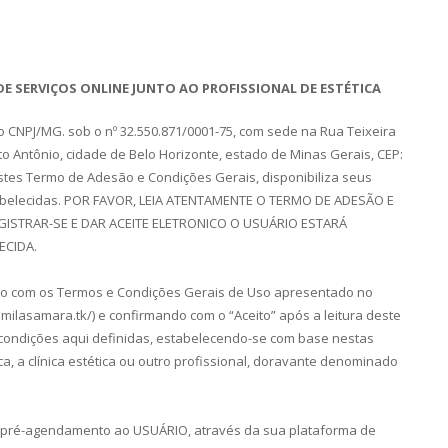
E SERVIÇOS ONLINE JUNTO AO PROFISSIONAL DE ESTÉTICA
CNPJ/MG. sob o nº 32.550.871/0001-75, com sede na Rua Teixeira
anto Antônio, cidade de Belo Horizonte, estado de Minas Gerais, CEP:
estes Termo de Adesão e Condições Gerais, disponibiliza seus
tabelecidas. POR FAVOR, LEIA ATENTAMENTE O TERMO DE ADESÃO E
ISTRAR-SE E DAR ACEITE ELETRONICO O USUÁRIO ESTARÁ
ECIDA.
rdo com os Termos e Condições Gerais de Uso apresentado no
camilasamara.tk/) e confirmando com o “Aceito” após a leitura deste
 condições aqui definidas, estabelecendo-se com base nestas
ca, a clínica estética ou outro profissional, doravante denominado
e pré-agendamento ao USUÁRIO, através da sua plataforma de