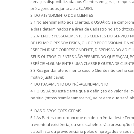
serviços disponibilizada aos Clientes em geral, composta
pré-agendadas junto ao USUÁRIO.
3. DO ATENDIMENTO DOS CLIENTES
3.1 No atendimento aos Clientes, o USUÁRIO se comprome
e dias determinados na área de Cadastro no sítio (https:
3.2 ATENDER PESSOALMENTE OS CLIENTES DO SERVIÇO N
DE USUÁRIO PESSOA FÍSICA, OU POR PROFISSIONAL DA ÁR
ESPECIALIDADE CORRESPONDENTE, DISPENSANDO AO CL
SEUS OUTROS CLIENTES NÃO PERMITINDO QUE FAÇAM, P
ESPÉCIE ALGUMA ENTRE UMA CLASSE E OUTRA DE CLIENTE
3.3 Reagendar atendimento caso o Cliente não tenha co
motivo justificável;
4. DO PAGAMENTO DO PRÉ-AGENDAMENTO
4.1 O USUÁRIO está ciente que a definição do valor de 
no sítio (https://camilasamara.tk/), valor este que ser
5. DAS DISPOSIÇÕES GERAIS
5.1 As Partes concordam que em decorrência deste Ter
a eventual existência, ou se estabelecerá a presunção d
trabalhista ou previdenciário pelos empregados e seus 