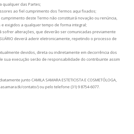
a qualquer das Partes;
essores ao fiel cumprimento dos Termos aqui fixados;
ito cumprimento deste Termo não constituirá novação ou renúncia,
 e exigidos a qualquer tempo de forma integral;
á sofrer alterações, que deverão ser comunicadas previamente
o USUÁRIO deverá aderir eletronicamente, repetindo o processo de
entualmente devidos, direta ou indiretamente em decorrência dos
de sua execução serão de responsabilidade do contribuinte assim
imediatamente junto CAMILA SAMARA ESTETICISTA E COSMETÓLOGA,
lasamara.tk/contato/) ou pelo telefone (31) 9 8754-6077.