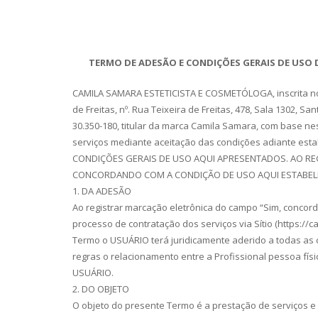
TERMO DE ADESÃO E CONDIÇÕES GERAIS DE USO D
CAMILA SAMARA ESTETICISTA E COSMETÓLOGA, inscrita no 
de Freitas, nº. Rua Teixeira de Freitas, 478, Sala 1302, S
30.350-180, titular da marca Camila Samara, com base n
serviços mediante aceitação das condições adiante es
CONDIÇÕES GERAIS DE USO AQUI APRESENTADOS. AO REG
CONCORDANDO COM A CONDIÇÃO DE USO AQUI ESTABEL
1. DA ADESÃO
Ao registrar marcação eletrônica do campo “Sim, conco
processo de contratação dos serviços via Sítio (https://
Termo o USUÁRIO terá juridicamente aderido a todas as
regras o relacionamento entre a Profissional pessoa físi
USUÁRIO.
2. DO OBJETO
O objeto do presente Termo é a prestação de serviços 