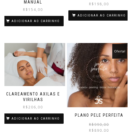
MANUAL
R$
198,00
R$
154,00
ADICIONAR AO CARRINHO
ADICIONAR AO CARRINHO
Oferta!
CLAREAMENTO AXILAS E
VIRILHAS
R$
206,00
PLANO PELE PERFEITA
ADICIONAR AO CARRINHO
R$
990,00
R$
890,00