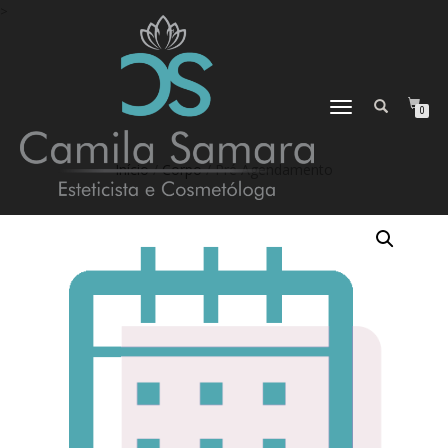
>
ALTERNAR
0
NAVEGAÇÃO
Início
/
Corpo
/ Pré Agendamento