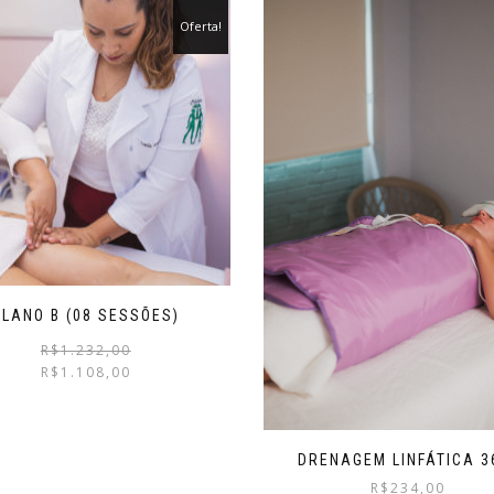
Oferta!
PLANO B (08 SESSÕES)
O
O
R$
1.232,00
preço
preço
R$
1.108,00
original
atual
era:
é:
R$1.232,00.
R$1.108,00.
DRENAGEM LINFÁTICA 3
R$
234,00