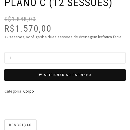
PLANO C (12 SESSÕES)
R$
1.848,00
O
O
pr
pr
R$
1.570,00
or
at
12 sessões, você ganha duas sessões de drenagem linfática facial.
er
é:
R$
R$
ADICIONAR AO CARRINHO
Categoria:
Corpo
DESCRIÇÃO