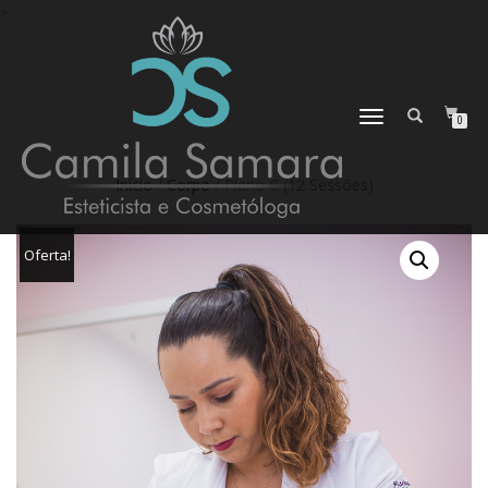
>
ALTERNAR
0
NAVEGAÇÃO
Início
/
Corpo
/ Plano C (12 Sessões)
Oferta!