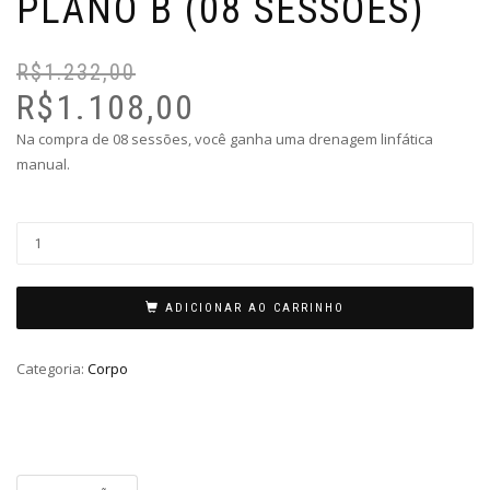
PLANO B (08 SESSÕES)
R$
1.232,00
O
O
pr
pr
R$
1.108,00
or
at
Na compra de 08 sessões, você ganha uma drenagem linfática
er
é:
manual.
R$
R$
ADICIONAR AO CARRINHO
Categoria:
Corpo