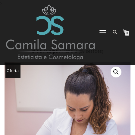
>
ALTERNAR
0
NAVEGAÇÃO
Início
/
Corpo
/ Plano B (08 sessões)
Oferta!