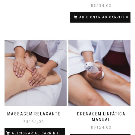
R$
234,00
ADICIONAR AO CARRINHO
MASSAGEM RELAXANTE
DRENAGEM LINFÁTICA
MANUAL
R$
154,00
R$
154,00
ADICIONAR AO CARRINHO